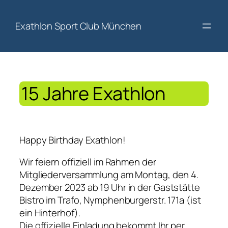
Exathlon Sport Club München
Zum
Inhalt
springen
15 Jahre Exathlon
Happy Birthday Exathlon!
Wir feiern offiziell im Rahmen der
Mitgliederversammlung am Montag, den 4.
Dezember 2023 ab 19 Uhr in der Gaststätte
Bistro im Trafo, Nymphenburgerstr. 171a (ist
ein Hinterhof).
Die offizielle Einladung bekommt Ihr per