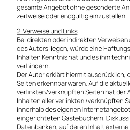
gesamte Angebot ohne gesonderte Ankü
zeitweise oder endgültig einzustellen.
2. Verweise und Links
Bei direkten oder indirekten Verweise
des Autors liegen, würde eine Haftungsv
Inhalten Kenntnis hat und es ihm techn
verhindern.
Der Autor erklärt hiermit ausdrücklich,
Seiten erkennbar waren. Auf die aktuell
verlinkten/verknüpften Seiten hat der Au
Inhalten aller verlinkten /verknüpften S
innerhalb des eigenen Internetangebot
eingerichteten Gästebüchern, Diskussio
Datenbanken, auf deren Inhalt externe S