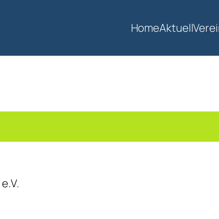
Home
Aktuell
Vere
e.V.