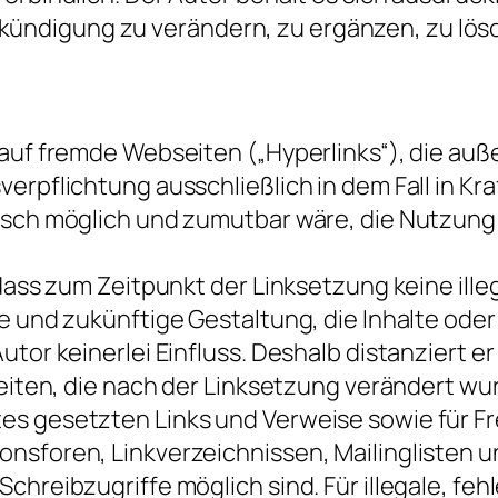
ndigung zu verändern, zu ergänzen, zu lösc
n auf fremde Webseiten („Hyperlinks“), die a
erpflichtung ausschließlich in dem Fall in Kra
isch möglich und zumutbar wäre, die Nutzung i
 dass zum Zeitpunkt der Linksetzung keine ille
e und zukünftige Gestaltung, die Inhalte ode
tor keinerlei Einfluss. Deshalb distanziert er
eiten, die nach der Linksetzung verändert wurd
es gesetzten Links und Verweise sowie für F
nsforen, Linkverzeichnissen, Mailinglisten u
chreibzugriffe möglich sind. Für illegale, feh