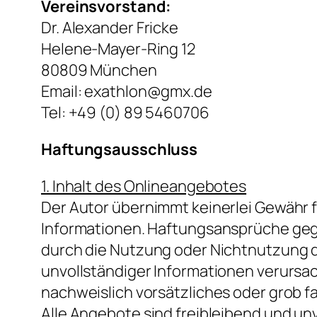
Vereinsvorstand:
Dr. Alexander Fricke
Helene-Mayer-Ring 12
80809 München
Email:
exathlon@gmx.de
Tel: +49 (0) 89 5460706
Haftungsausschluss
1. Inhalt des Onlineangebotes
Der Autor übernimmt keinerlei Gewähr für
Informationen. Haftungsansprüche gegen
durch die Nutzung oder Nichtnutzung d
unvollständiger Informationen verursac
nachweislich vorsätzliches oder grob fa
Alle Angebote sind freibleibend und unve